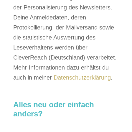
der Personalisierung des Newsletters.
Deine Anmeldedaten, deren
Protokollierung, der Mailversand sowie
die statistische Auswertung des
Leseverhaltens werden über
CleverReach (Deutschland) verarbeitet.
Mehr Informationen dazu erhältst du
auch in meiner
Datenschutzerklärung
.
Alles neu oder einfach
anders?