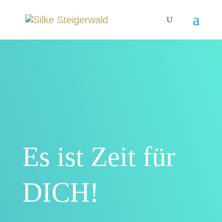
Es ist Zeit für
DICH!