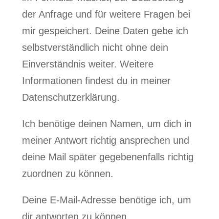
der Anfrage und für weitere Fragen bei
mir gespeichert. Deine Daten gebe ich
selbstverständlich nicht ohne dein
Einverständnis weiter. Weitere
Informationen findest du in meiner
Datenschutzerklärung.
Ich benötige deinen Namen, um dich in
meiner Antwort richtig ansprechen und
deine Mail später gegebenenfalls richtig
zuordnen zu können.
Deine E-Mail-Adresse benötige ich, um
dir antworten zu können.