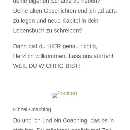
deine eigenen Schätze zu heben?
Deine alten Geschichten endlich ad acta
zu legen und neue Kapitel in dein
Lebensbuch zu schreiben?
Dann bist du HIER genau richtig,
Herzlich willkommen. Lass uns starten!
WEIL DU WICHTIG BIST!
Einzel-Coaching
Du und ich und ein Coaching, das es in