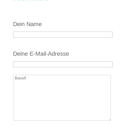
Dein Name
Bitte lasse dieses Feld leer.
Deine E-Mail-Adresse
Bitte lasse dieses Feld leer.