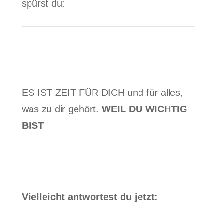
spürst du:
ES IST ZEIT FÜR DICH und für alles,
was zu dir gehört.
WEIL DU WICHTIG
BIST
Vielleicht antwortest du jetzt: