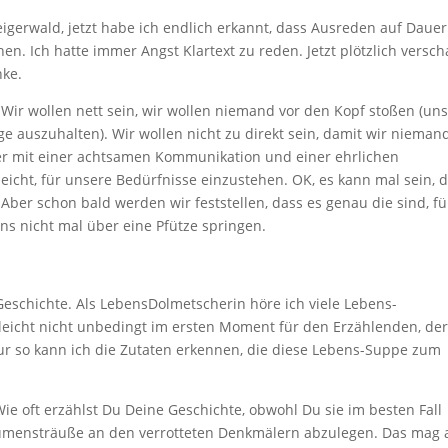
eigerwald, jetzt habe ich endlich erkannt, dass Ausreden auf Dauer
n. Ich hatte immer Angst Klartext zu reden. Jetzt plötzlich versch
nke.
Wir wollen nett sein, wir wollen niemand vor den Kopf stoßen (un
ge auszuhalten). Wir wollen nicht zu direkt sein, damit wir nieman
Aber mit einer achtsamen Kommunikation und einer ehrlichen
eicht, für unsere Bedürfnisse einzustehen. OK, es kann mal sein, 
ber schon bald werden wir feststellen, dass es genau die sind, fü
ns nicht mal über eine Pfütze springen.
Geschichte. Als LebensDolmetscherin höre ich viele Lebens-
elleicht nicht unbedingt im ersten Moment für den Erzählenden, der
nur so kann ich die Zutaten erkennen, die diese Lebens-Suppe zum
Wie oft erzählst Du Deine Geschichte, obwohl Du sie im besten Fall
Blumensträuße an den verrotteten Denkmälern abzulegen. Das mag 