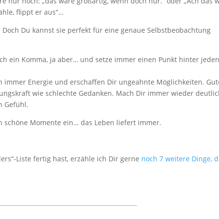
öre nur noch: „das wäre großartig, wenn doch nur.“ oder „Ach das 
le, flippt er aus“…
e. Doch Du kannst sie perfekt für eine genaue Selbstbeobachtung
rch ein Komma, ja aber… und setze immer einen Punkt hinter jede
n immer Energie und erschaffen Dir ungeahnte Möglichkeiten. Gut
ungskraft wie schlechte Gedanken. Mach Dir immer wieder deutlic
n Gefühl.
in schöne Momente ein… das Leben liefert immer.
s“-Liste fertig hast, erzähle ich Dir gerne
noch 7 weitere Dinge, d