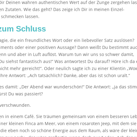
u Dir Deinen wahren authentischen Wert auf der Zunge zergehen la
en Zutaten. Wie das geht? Das zeige ich Dir in meinen Einzel-
 schmecken lassen.
zum Schluss
e, die ein freundliches Wort oder ein liebevoller Satz auslösen?
iments oder einer positiven Aussage? Dann weißt Du bestimmt auc
enn und aber in Luft auflöst. Warum tun wir uns so schwer damit,
siehst fantastisch aus!“ Was antwortest Du darauf? Höre ich da 
cht mehr gereicht!“. Oder neulich sagte ich zu einer Klientin „Wo
hre Antwort: „Ach tatsächlich? Danke, aber das ist schon uralt.“
 es damit: „Der Abend war wunderschön!“ Die Antwort: „ja das stim
ürst Du was passiert?
e verschwunden.
uen in einem Café. Sie träumen gemeinsam von einem besseren Le
iner kleinen Finca am Meer, von einem rosaroten Jeep, mit dem sie
t die eben noch so schöne Energie aus dem Raum, als wäre der kle