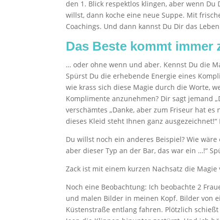
den 1. Blick respektlos klingen, aber wenn D
willst, dann koche eine neue Suppe. Mit frisch
Coachings. Und dann kannst Du Dir das Leben
Das Beste kommt immer 
… oder ohne wenn und aber. Kennst Du die Magi
Spürst Du die erhebende Energie eines Kompl
wie krass sich diese Magie durch die Worte, w
Komplimente anzunehmen? Dir sagt jemand „Du 
verschämtes „Danke, aber zum Friseur hat es ni
dieses Kleid steht Ihnen ganz ausgezeichnet!“ I
Du willst noch ein anderes Beispiel? Wie wäre
aber dieser Typ an der Bar, das war ein …!“ Sp
Zack ist mit einem kurzen Nachsatz die Magi
Noch eine Beobachtung: Ich beobachte 2 Fra
und malen Bilder in meinen Kopf. Bilder von e
Küstenstraße entlang fahren. Plötzlich schieß