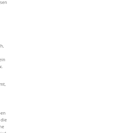
ssen
h,
ein
w,
mt,
ben
 die
ine