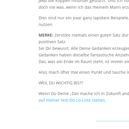
Jeep die Klippen hinunter gestürzt. Und ich h
doch nie was, wenn ich das meinem Mann erzäh
Dies sind nur ein paar ganz lapidare Beispiel
nutzen.
MERKE:
Zerstöre niemals einen guten Satz du
positiven Satz.
Sei Dir bewusst: Alle Deine Gedanken erzeuge
Gedanken haben dieselbe fantastische Anzieh
Das, was am Ende im Raum steht, ist immer ei
Also, mach öfter mal einen Punkt und tauche 
WEIL DU WICHTIG BIST!
Wenn Du Deine „Das mache ich in Zukunft ander
auf meiner Not-Do-Lo-Liste stehen.