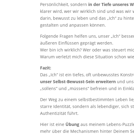
Persönlichkeit, sondern
in der Tiefe unseres 
klarer wird, wer wir wirklich sind und was wir
darin, bewusst zu leben und das „Ich“ zu hinter
gestalten und anpassen können.
Folgende Fragen helfen uns, unser „Ich“ bess
äußeren Einflüssen geprägt werden.
Wer bin ich wirklich? Wer oder was steuert mi
Warum verletzt mich diese Situation schon wi
Fazit:
Das „Ich“ ist ein tiefes, oft unbewusstes Kons
unser Selbst-Bewusst-Sein erweitern
und unse
„sollens“ und „müssens“ befreien und in Einkl
Der Weg zu einem selbstbestimmten Leben lieg
starre Identität, sondern als lebendiger, sich
Authentizität führt.
Hier ist eine
Übung
aus meinem Lebens-Puzzle-
mehr über die Mechanismen hinter Deinem Sel