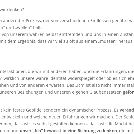
e wir denken?
 verändernder Prozess, der von verschiedenen Einflüssen genährt w
n“ und „wollen“ hält.
ch von unserem wahren Selbst entfremden und uns in einen Zusta
mit dem Ergebnis, dass wir viel zu oft aus einem „müssen“ heraus,
e Interaktionen, die wir mit anderen haben, und die Erfahrungen, die
“ wirklich unsere wahre Identität widerspiegelt oder ob es sich eh
en und von anderen erwarten. Das „Ich“ ist also nicht immer stab
d, unseren Beziehungen und unseren eigenen Glaubenssätzen
gefo
 ist kein festes Gebilde, sondern ein dynamischer Prozess. Es
veränd
uns entwickeln und welche neuen Erfahrungen wir machen. Der Schl
ennen, dass wir es selbst gestalten können – dass wir die Macht h
nieren und
unser „Ich“ bewusst in eine Richtung zu lenken
, die mit