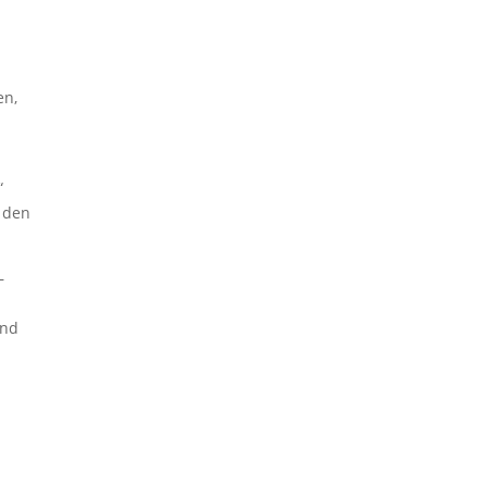
en,
“
 den
–
und