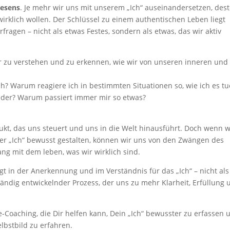
Wesens
. Je mehr wir uns mit unserem „Ich“ auseinandersetzen, des
 wirklich wollen. Der Schlüssel zu einem authentischen Leben liegt
fragen – nicht als etwas Festes, sondern als etwas, das wir aktiv
er zu verstehen und zu erkennen, wie wir von unseren inneren und
ch? Warum reagiere ich in bestimmten Situationen so, wie ich es tu
eder? Warum passiert immer mir so etwas?
trukt, das uns steuert und uns in die Welt hinausführt. Doch wenn w
r „Ich“ bewusst gestalten, können wir uns von den Zwängen des
ang mit dem leben, was wir wirklich sind.
t in der Anerkennung und im Verständnis für das „Ich“ – nicht als
 ständig entwickelnder Prozess, der uns zu mehr Klarheit, Erfüllung
Coaching, die Dir helfen kann, Dein „Ich“ bewusster zu erfassen 
bstbild zu erfahren.