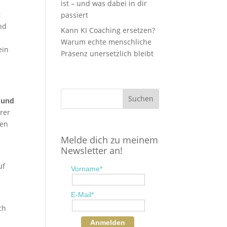
ist – und was dabei in dir
t
passiert
nd
Kann KI Coaching ersetzen?
Warum echte menschliche
ein
Präsenz unersetzlich bleibt
 und
erer
gen
Melde dich zu meinem
Newsletter an!
uf
Vorname*
E-Mail*
ch
Anmelden