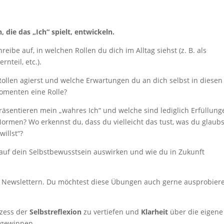
, die das „Ich“ spielt, entwickeln.
be auf, in welchen Rollen du dich im Alltag siehst (z. B. als
nteil, etc.).
 Rollen agierst und welche Erwartungen du an dich selbst in diesen
Momenten eine Rolle?
räsentieren mein „wahres Ich“ und welche sind lediglich Erfüllung
ormen? Wo erkennst du, dass du vielleicht das tust, was du glaubs
willst“?
 auf dein Selbstbewusstsein auswirken und wie du in Zukunft
n Newslettern. Du möchtest diese Übungen auch gerne ausprobier
zess der
Selbstreflexion
zu vertiefen und
Klarheit
über die eigene
u gewinnen.