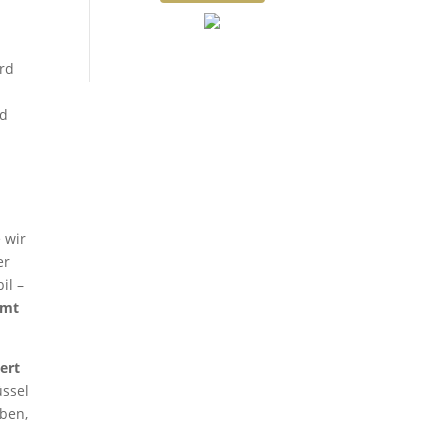
ird
nd
 wir
er
il –
rmt
ert
üssel
aben,