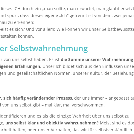
dieses ICH durch ein „man sollte, man erwartet, man glaubt ersetz
 spürt, dass dieses eigene „Ich“ getrennt ist von dem, was jema
genau zu erkennen:
peist es sich? Und vor allem: Wie können wir unser Selbstbewussts
gestalten können.
 der Selbstwahrnehmung
wir von uns selbst haben. Es ist
die Summe unserer Wahrnehmung
eigenen Erfahrungen
. Unser Ich bildet sich aus den Einflüssen uns
gen und gesellschaftlichen Normen, unserer Kultur, der Beziehun
r, sich häufig verändernder Prozess
, der uns immer – angepasst a
ld von uns selbst gibt – mal klar, mal verschwommen.
identifizieren und es als die einzige Wahrheit über uns selbst zu
ge,
uns selbst klar und objektiv wahrzunehmen?
Meist sind es do
heit halten, oder unser Verhalten, das wir für selbstverständlich