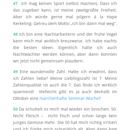
47
Ich mag keinen Sport (selbst machen). Dass ich
das zugeben kann, ist meine zweitgrößte Freiheit.
Aber ich würde gerne mal pilgern á la Hape
Kerkeling: Getreu dem Motto „ich bin dann mal weg“.
48
Ich bin eine Nachtarbeiterin und der frühe Vogel
kann mich mal wirklich kreuzweise. Ich habe nachts
die besten Ideen. Eigentlich hätte ich auch
Nachtwächter werden können, aber dann könnten
wir jetzt nicht gemeinsam plaudern.
49
Eine wundervolle Zahl. Hatte ich erwähnt, dass
ich Zahlen liebe? Meine Lieblingszahl ist 7. Meine
Zahlenqualität ist auch die 7. Das finde ich wirklich
spannend! Vielleicht gibt es ja auch deshalb im
Oktober eine
märchenhafte Seminar-Woche
?
50
Da schüttelt es mich mal wieder ein bisschen. 50.
Nicht Fleisch – nicht Fisch und schon lange kein
junges Gemüse mehr. Die 50 hat mich richtig irritiert
und ich fühlte mich schrecklich alt. Aber dann kam