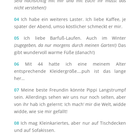
Seid nachsichtig mit mir und mit Euch! Ihr müsst das
nicht verstehen!)
04
Ich habe ein weiteres Laster. Ich liebe Kaffee, je
später der Abend, umso köstlicher schmeckt er mir.
05
Ich liebe Barfuß-Laufen. Auch im Winter
(zugegeben, da nur morgens durch meinen Garten!)
Das
gibt wundervoll warme Füße (danach!)
06
Mit 44 hatte ich eine meinem Alter
entsprechende Kleidergröße….puh ist das lange
her…
07
Meine beste Freundin könnte Pippi Langstrumpf
sein. Allerdings sehen wir uns nur noch selten, aber
von ihr hab ich gelernt: Ich mach‘ mir die Welt, widde
widde, wie sie mir gefällt!
08
Ich mag Kleinkariertes, aber nur auf Tischdecken
und auf Sofakissen.