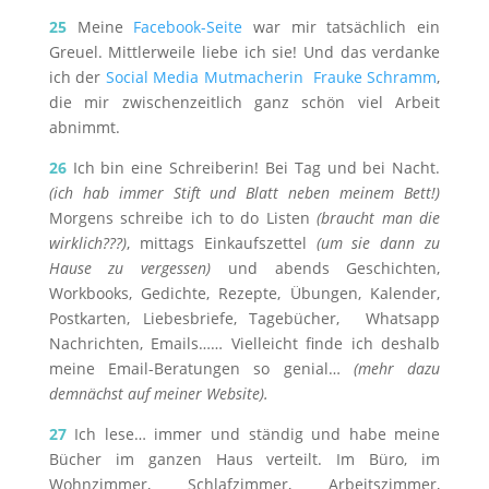
25
Meine
Facebook-Seite
war mir tatsächlich ein
Greuel. Mittlerweile liebe ich sie! Und das verdanke
ich der
Social Media Mutmacherin Frauke Schramm
,
die mir zwischenzeitlich ganz schön viel Arbeit
abnimmt.
26
Ich bin eine Schreiberin! Bei Tag und bei Nacht.
(ich hab immer Stift und Blatt neben meinem Bett!)
Morgens schreibe ich to do Listen
(braucht man die
wirklich???)
, mittags Einkaufszettel
(um sie dann zu
Hause zu vergessen)
und abends Geschichten,
Workbooks, Gedichte, Rezepte, Übungen, Kalender,
Postkarten, Liebesbriefe, Tagebücher, Whatsapp
Nachrichten, Emails…… Vielleicht finde ich deshalb
meine Email-Beratungen so genial…
(mehr dazu
demnächst auf meiner Website).
27
Ich lese… immer und ständig und habe meine
Bücher im ganzen Haus verteilt. Im Büro, im
Wohnzimmer, Schlafzimmer, Arbeitszimmer,