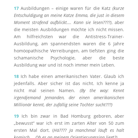
17
Ausbildungen – einige waren für die Katz
(kurze
Entschuldigung an meine Katze Emma, die just in diesem
Moment strafend aufblickt…. Kann sie lesen????)
, aber
die meisten Ausbildungen möchte ich nicht missen.
Am hilfreichsten war die Antistress-Trainer-
Ausbildung, am spannendsten waren die 6 Jahre
homöopathische Verreibungen, am tiefsten ging die
schamanische Psychologie, aber die beste
Ausbildung war und ist noch immer mein Leben.
18
Ich habe einen amerikanischen Vater. Glaub ich
jedenfalls. Aber sicher ist das nicht. Ich kenne ja
nicht mal seinen Namen.
(By the way: Kennt
irgendjemand Jemanden, der einen amerikanischen
Millionär kennt, der zufällig seine Tochter sucht???)
19
Ich bin zwar in Bad Homburg geboren, aber
„bewusst“ war ich erst im zarten Alter von 50 zum
ersten Mal dort. (
Hä???? Ja manchmal läuft es halt
komisch…. Ob es an meinem Orientierungssinn liegt?)