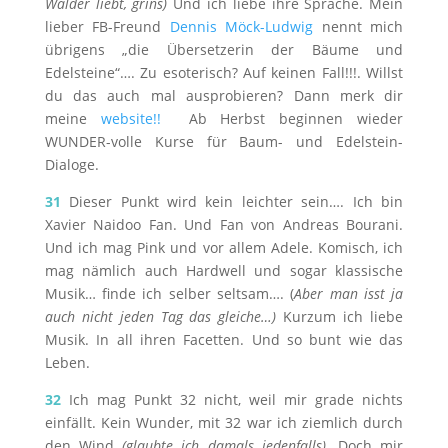
Wälder liebt, grins)
Und ich liebe ihre Sprache. Mein
lieber FB-Freund
Dennis Möck-Ludwig
nennt mich
übrigens „die Übersetzerin der Bäume und
Edelsteine“…. Zu esoterisch? Auf keinen Fall!!!. Willst
du das auch mal ausprobieren? Dann merk dir
meine
website!!
Ab Herbst beginnen wieder
WUNDER-volle Kurse für Baum- und Edelstein-
Dialoge.
31
Dieser Punkt wird kein leichter sein…. Ich bin
Xavier Naidoo Fan. Und Fan von Andreas Bourani.
Und ich mag Pink und vor allem Adele. Komisch, ich
mag nämlich auch Hardwell und sogar klassische
Musik… finde ich selber seltsam…. (
Aber man isst ja
auch nicht jeden Tag das gleiche…)
Kurzum ich liebe
Musik. In all ihren Facetten. Und so bunt wie das
Leben.
32
Ich mag Punkt 32 nicht, weil mir grade nichts
einfällt. Kein Wunder, mit 32 war ich ziemlich durch
den Wind
(glaubte ich damals jedenfalls).
Doch mir