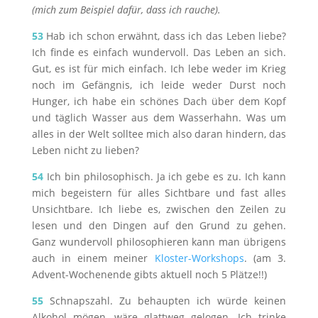
(mich zum Beispiel dafür, dass ich rauche).
53
Hab ich schon erwähnt, dass ich das Leben liebe?
Ich finde es einfach wundervoll. Das Leben an sich.
Gut, es ist für mich einfach. Ich lebe weder im Krieg
noch im Gefängnis, ich leide weder Durst noch
Hunger, ich habe ein schönes Dach über dem Kopf
und täglich Wasser aus dem Wasserhahn. Was um
alles in der Welt solltee mich also daran hindern, das
Leben nicht zu lieben?
54
Ich bin philosophisch. Ja ich gebe es zu. Ich kann
mich begeistern für alles Sichtbare und fast alles
Unsichtbare. Ich liebe es, zwischen den Zeilen zu
lesen und den Dingen auf den Grund zu gehen.
Ganz wundervoll philosophieren kann man übrigens
auch in einem meiner
Kloster-Workshops
. (am 3.
Advent-Wochenende gibts aktuell noch 5 Plätze!!)
55
Schnapszahl. Zu behaupten ich würde keinen
Alkohol mögen, wäre glattweg gelogen. Ich trinke