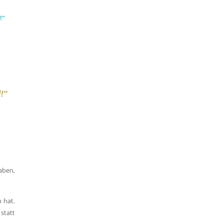
!“
!“
aben,
 hat.
statt