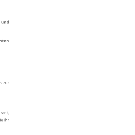
d und
nten
s zur
rant,
e ihr