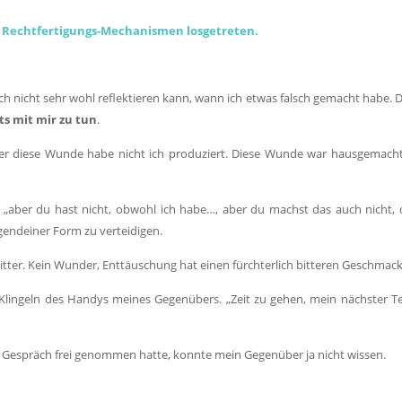
ne Rechtfertigungs-Mechanismen losgetreten.
ich nicht sehr wohl reflektieren kann, wann ich etwas falsch gemacht habe. 
ts mit mir zu tun
.
aber diese Wunde habe nicht ich produziert. Diese Wunde war hausgemach
l „aber du hast nicht, obwohl ich habe…, aber du machst das auch nicht, 
irgendeiner Form zu verteidigen.
tter. Kein Wunder, Enttäuschung hat einen fürchterlich bitteren Geschmack
Klingeln des Handys meines Gegenübers. „Zeit zu gehen, mein nächster T
s Gespräch frei genommen hatte, konnte mein Gegenüber ja nicht wissen.