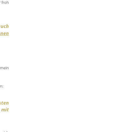
r froh
auch
enen
s mein
n:
sten
 mit