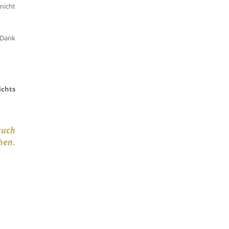
nicht
 Dank
ichts
auch
hen.