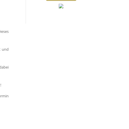
Dieses
t und
dabei
!
ermin