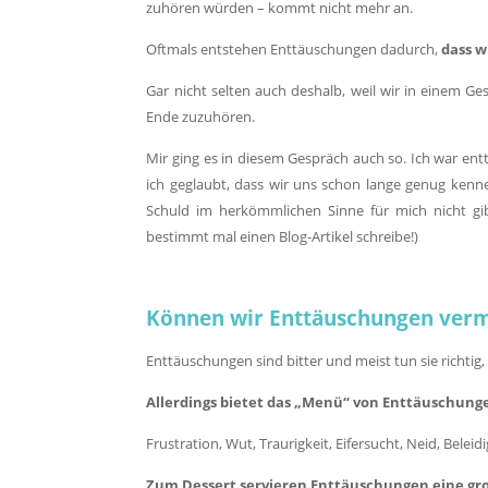
zuhören würden – kommt nicht mehr an.
Oftmals entstehen Enttäuschungen dadurch,
dass w
Gar nicht selten auch deshalb, weil wir in einem G
Ende zuzuhören.
Mir ging es in diesem Gespräch auch so. Ich war e
ich geglaubt, dass wir uns schon lange genug kennen
Schuld im herkömmlichen Sinne für mich nicht gi
bestimmt mal einen Blog-Artikel schreibe!)
Können wir Enttäuschungen ver
Enttäuschungen sind bitter und meist tun sie richti
Allerdings bietet das „Menü“ von Enttäuschunge
Frustration, Wut, Traurigkeit, Eifersucht, Neid, Bele
Zum Dessert servieren Enttäuschungen eine gr