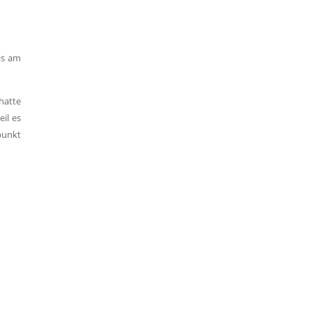
is am
hatte
il es
punkt