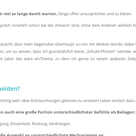
ir viel zu lange damit warten,
Dinge offen anzusprechen und zu klären.
espräch innerlich schon bei der Antwort sind, ohne dem Anderen wirklich b
nttäuscht, dass mein Gegenüber überhaupt so von mir denken würde, dabei 
, um zu wissen, dass ich grundsätzlich keine „Schuld-Pfosten“ verteile, we
bt (aber das wäre einThema, zu dem ich gerne zu einem späteren Zeit
meiden?
g, richtig weh. Aber Enttäuschungen gehören zu unserem Leben einfach dazu.
n auch eine große Portion unterschiedlichster Gefühle als Beilagen:
idigung, Einsamkeit, Rückzug, Verdrängen.
oße Auswahl an unterschiedlichste Mechanismen an
: