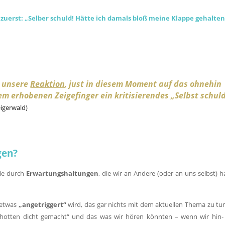
zuerst: „Selber schuld! Hätte ich damals bloß meine Klappe gehalten
t unsere
Reaktion
, just in diesem Moment auf das ohnehin
m erhobenen Zeigefinger ein kritisierendes „Selbst schuld
eigerwald)
gen?
lle durch
Erwartungshaltungen
, die wir an Andere (oder an uns selbst) h
 etwas
„angetriggert“
wird, das gar nichts mit dem aktuellen Thema zu tun
chotten dicht gemacht“ und das was wir hören könnten – wenn wir hin- 