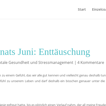
Start
Einzelco
ats Juni: Enttäuschung
tale Gesundheit und Stressmanagement
|
4 Kommentare
u einem Gefühl, das wir alle gut kennen und vielleicht genau deshalb tunl
fühl zu unserem Leben und darf deshalb ein bisschen genauer unter die
iesig gefreut hatte, bis es plötzlich einen Verlauf nahm, der all meine Freud