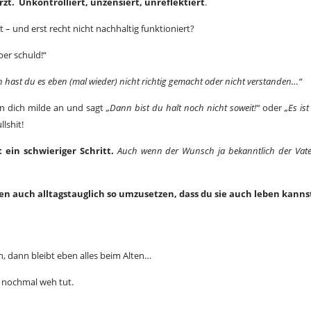
rzt.
Unkontrolliert, unzensiert, unreflektiert
.
 – und erst recht nicht nachhaltig funktioniert?
ber schuld!“
 hast du es eben (mal wieder) nicht richtig gemacht oder nicht verstanden…“
man dich milde an und sagt
„Dann bist du halt noch nicht soweit!“
oder
„Es is
lshit!
 ein schwieriger Schritt.
Auch wenn der Wunsch ja bekanntlich der Vate
en auch alltagstauglich so umzusetzen, dass du sie auch leben kanns
n, dann bleibt eben alles beim Alten…
d nochmal weh tut.