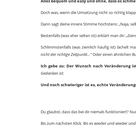
Alles bequem und easy und ohne, dass es schme
Doch was, wenn die Umsetzung nicht so richtig klappt
Dann sagt deine innere Stimme höchstens: „Naja, sel
Bestenfalls (was eher selten ist) erklärt man dir:
„Dann
Schlimmstenfalls (was ziemlich häufig ist) lächelt 
nicht der richtige Zeitpunkt…“
Oder einen ähnlichen Bul
Ich gebe zu: Der Wunsch nach Veränderung ist
Gedanken ist.
Und noch schwieriger ist es, echte Veränderung
Du glaubst, dass das bei dir niemals funktioniert? Nu
Bis zum nächsten Klick. Bis es wieder und wieder un