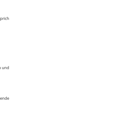
prich
n und
bende