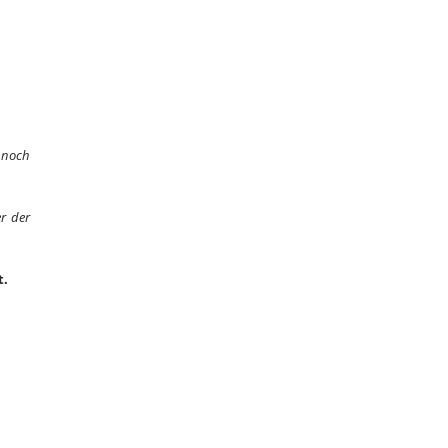
t noch
r der
t.