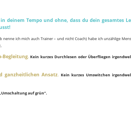
, in deinem Tempo und ohne, dass du dein gesamtes L
usst!
alb nenne ich mich auch Trainer – und nicht Coach) habe ich unzählige Men
t.
p-Begleitung
.
Kein kurzes Durchlesen oder Überfliegen irgendwe
d ganzheitlichen Ansatz
.
Kein kurzes Umswitchen irgendwel
 „Umschaltung auf grün“.