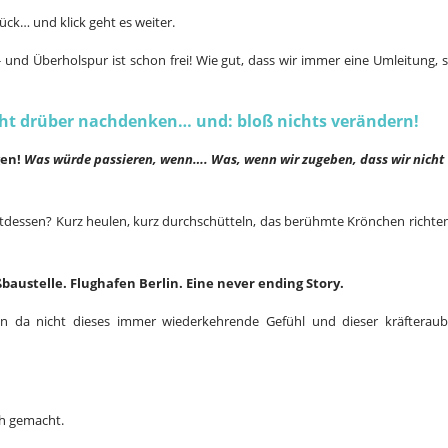
ück… und klick geht es weiter.
 und Überholspur ist schon frei! Wie gut, dass wir immer eine Umleitung, s
icht drüber nachdenken… und: bloß nichts verändern!
gen!
Was würde passieren, wenn…. Was, wenn wir zugeben, dass wir nicht
ttdessen? Kurz heulen, kurz durchschütteln, das berühmte Krönchen richte
austelle. Flughafen Berlin. Eine never ending Story.
nn da nicht dieses immer wiederkehrende Gefühl und dieser kräfterau
ch gemacht.