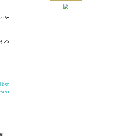
nster
, die
lbst
esen
er.