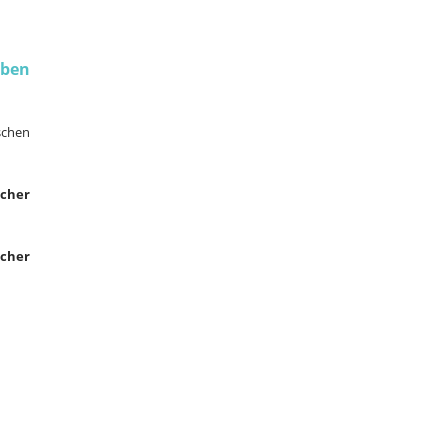
eben
schen
lcher
cher