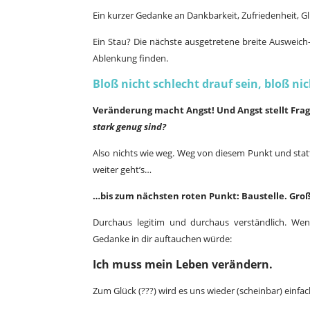
Ein kurzer Gedanke an Dankbarkeit, Zufriedenheit, Gl
Ein Stau? Die nächste ausgetretene breite Ausweich-
Ablenkung finden.
Bloß nicht schlecht drauf sein, bloß n
Veränderung macht Angst! Und Angst stellt Fra
stark genug sind?
Also nichts wie weg. Weg von diesem Punkt und sta
weiter geht’s…
…bis zum nächsten roten Punkt: Baustelle. Großb
Durchaus legitim und durchaus verständlich. We
Gedanke in dir auftauchen würde:
Ich muss mein Leben verändern.
Zum Glück (???) wird es uns wieder (scheinbar) einfa