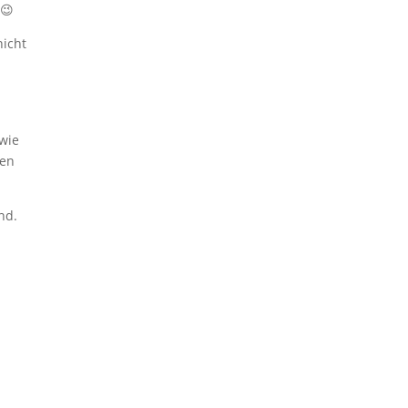
.😉
nicht
 wie
fen
nd.