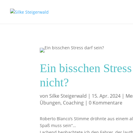
Ein bisschen Stress
nicht?
von
Silke Steigerwald
|
15. Apr. 2024
|
Me
Übungen
,
Coaching
|
0 Kommentare
Roberto Blanco’s Stimme dröhnte aus einem al
Spaß muss sein“…
Lachend beobachtete ich den Fahrer, der lauth