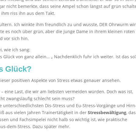
ar nicht bemerkte, dass seine Ampel schon längst auf grün schalte
 ihm riss ihn aus dem Takt.
hultern. Ich winkte ihm freundlich zu und wusste, DER Ohrwurm wi
te es noch über grün, aber die junge Dame in ihrem kleinen roten
d vor sich hin.
i, wie ich sang:
 Glück von ganz allein… „ Nachdenklich fuhr ich weiter. Ist das so
ss Glück?
dieser positiven Aspekte von Stress etwas genauer ansehen.
t
– eine Last, die wir am liebsten vermeiden würden. Doch was ist,
cht zwangsläufig schlecht sein muss?
die unterschiedlichsten Dis-Stress und Eu-Stress-Vorgänge und Hirn
ß aus vielen Jahren Trainertätigkeit in der
Stressbewältigung
, da
ssen und Fachsimpelei nicht halb so wichtig ist, wie praktische
us-dem-Stress. Dazu später mehr.