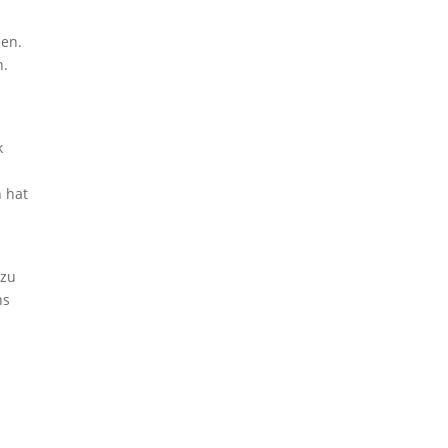
hen.
n.
k
n
n hat
 zu
ns