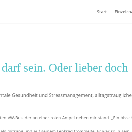
Start
Einzelco
 darf sein. Oder lieber doch
ntale Gesundheit und Stressmanagement
,
alltagstraugliche
ten VW-Bus, der an einer roten Ampel neben mir stand. „Ein biss
als mitsang und auf seinem Lenkrad trommelte. Er war so in sein 