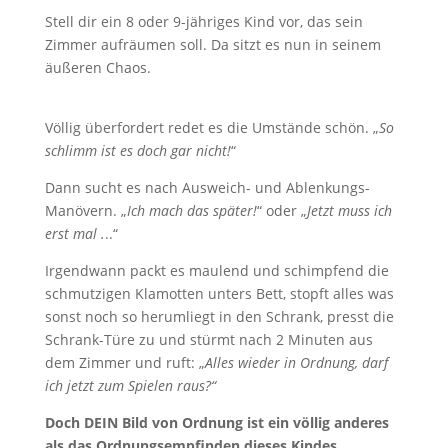
Stell dir ein 8 oder 9-jähriges Kind vor, das sein
Zimmer aufräumen soll. Da sitzt es nun in seinem
äußeren Chaos.
Völlig überfordert redet es die Umstände schön. „
So
schlimm ist es doch gar nicht!
“
Dann sucht es nach Ausweich- und Ablenkungs-
Manövern. „
Ich mach das später!
“ oder „
Jetzt muss ich
erst mal .
..“
Irgendwann packt es maulend und schimpfend die
schmutzigen Klamotten unters Bett, stopft alles was
sonst noch so herumliegt in den Schrank, presst die
Schrank-Türe zu und stürmt nach 2 Minuten aus
dem Zimmer und ruft: „
Alles wieder in Ordnung, darf
ich jetzt zum Spielen raus?“
Doch DEIN Bild von Ordnung ist ein völlig anderes
als das Ordnungsempfinden dieses Kindes.