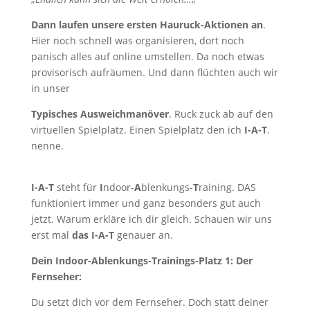
Dann laufen unsere ersten Hauruck-Aktionen an
.
Hier noch schnell was organisieren, dort noch
panisch alles auf online umstellen. Da noch etwas
provisorisch aufräumen. Und dann flüchten auch wir
in unser
Typisches Ausweichmanöver
. Ruck zuck ab auf den
virtuellen Spielplatz. Einen Spielplatz den ich
I-A-T
.
nenne.
I-A-T
steht für
I
ndoor-
A
blenkungs-
T
raining. DAS
funktioniert immer und ganz besonders gut auch
jetzt. Warum erkläre ich dir gleich. Schauen wir uns
erst mal
das I-A-T
genauer an.
Dein Indoor-Ablenkungs-Trainings-Platz 1: Der
Fernseher:
Du setzt dich vor dem Fernseher. Doch statt deiner